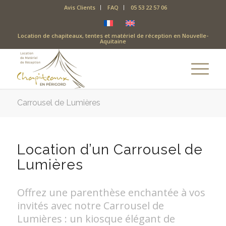
Avis Clients
FAQ
05 53 22 57 06
Location de chapiteaux, tentes et matériel de réception en Nouvelle-
Aquitaine
Carrousel de Lumières
Location d’un Carrousel de
Lumières
Offrez une parenthèse enchantée à vos
invités avec notre Carrousel de
Lumières : un kiosque élégant de